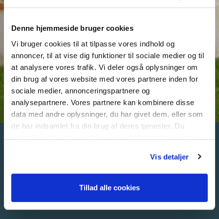
Denne hjemmeside bruger cookies
Vi bruger cookies til at tilpasse vores indhold og
annoncer, til at vise dig funktioner til sociale medier og til
at analysere vores trafik. Vi deler også oplysninger om
din brug af vores website med vores partnere inden for
sociale medier, annonceringspartnere og
analysepartnere. Vores partnere kan kombinere disse
data med andre oplysninger, du har givet dem, eller som
de har indsamlet fra din brug af deres tjenester. Du
samtykker til vores cookies, hvis du fortsætter med at
REFERENCE FOR
anvende vores hjemmeside.
Vis detaljer
ARBEJDERNES
BOLIGFORENING AFD. 6 OG
7, KLOAKSEPARERING
Tillad alle cookies