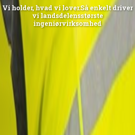
Vi holder, hvad vi lover.
Så enkelt driver
vi landsdelens
største
ingeniørvirksomhed