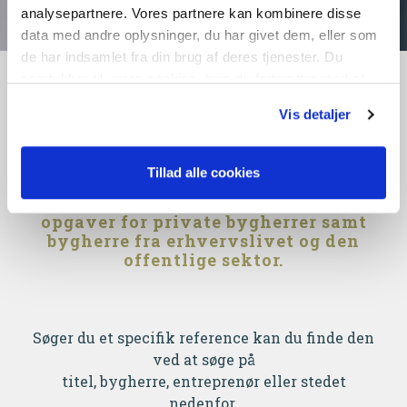
analysepartnere. Vores partnere kan kombinere disse
data med andre oplysninger, du har givet dem, eller som
de har indsamlet fra din brug af deres tjenester. Du
samtykker til vores cookies, hvis du fortsætter med at
SE VORES
anvende vores hjemmeside.
Vis detaljer
REFERENCER
Tillad alle cookies
Årligt håndterer vi mere end 800
opgaver for private bygherrer samt
bygherre fra erhvervslivet og den
offentlige sektor.
Søger du et specifik reference kan du finde den
ved at søge på
titel, bygherre, entreprenør eller stedet
nedenfor.