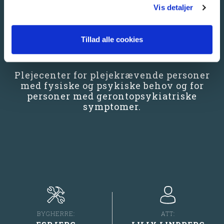
REFERENCE FOR
Vis detaljer
SÆDDING
SPECIALCENTER,
ESEHUSET ESBJERG
Tillad alle cookies
Plejecenter for plejekrævende personer
med fysiske og psykiske behov og for
personer med gerontopsykiatriske
symptomer.
BYGHERRE:
ATT: