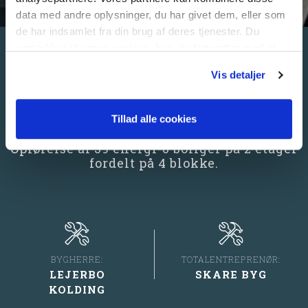
data med andre oplysninger, du har givet dem, eller som
de har indsamlet fra din brug af deres tjenester. Du
samtykker til vores cookies, hvis du fortsætter med at
REFERENCE FOR
anvende vores hjemmeside.
Vis detaljer
LYKKEGÅRDSVEJ,
KOLDING
Tillad alle cookies
Opførelse af 39 energi-0 boliger på 2 etager
fordelt på 4 blokke.
BYGHERRE:
TOTALENTREPRENØR:
LEJERBO
SKARE BYG
KOLDING