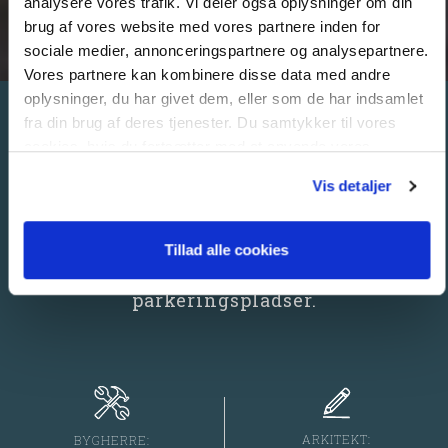
analysere vores trafik. Vi deler også oplysninger om din
brug af vores website med vores partnere inden for
sociale medier, annonceringspartnere og analysepartnere.
Vores partnere kan kombinere disse data med andre
oplysninger, du har givet dem, eller som de har indsamlet
fra din brug af deres tjenester. Du samtykker til vores
REFERENCE FOR
cookies, hvis du fortsætter med at anvende vores
P-HUS LEO PHARMA,
hjemmeside.
BALLERUP
Vis detaljer
Tillad alle cookies
Opførelse af nyt parkeringshus for LEO
Pharma. 15 split-level etager med 699
parkeringspladser.
ARKITEKT:
BYGHERRE: