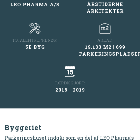
ÅRSTIDERNE
LEO PHARMA A/S
ARKITEKTER
TOTALENTREPRENØR:
AREAL:
5E BYG
19.133 M2 | 699
PARKERINGSPLADSE
FÆRDIGGJORT:
2018 - 2019
Byggeriet
Parkeringshuset indgår som en del af LEO Pharma's