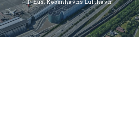
P-hus, Københavns Lufthavn
P-Hus på Lüdersvej, København