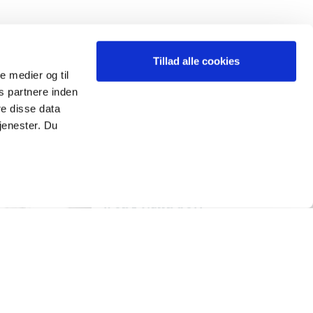
Tillad alle cookies
le medier og til
s partnere inden
e disse data
jenester. Du
Kent Grundell
Hansen
Projektchef
Tlf.:
+45 22 19 67 60
Mail:
kh@ingenior-ne.dk