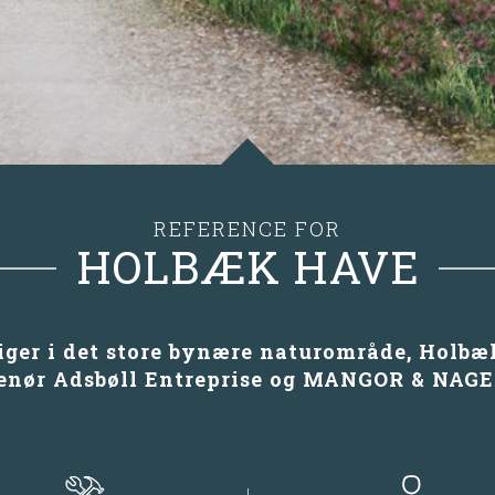
REFERENCE FOR
HOLBÆK HAVE
liger i det store bynære naturområde, Holb
renør Adsbøll Entreprise og MANGOR & NAGEL