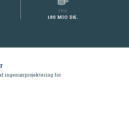
PRIS:
180 MIO DK.
r
f ingeniørprojektering for