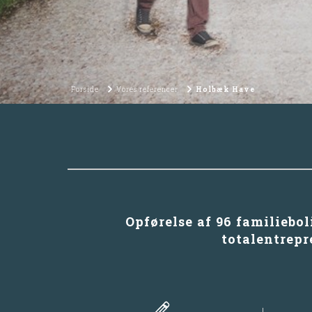
Forside
Vores referencer
Holbæk Have
Opførelse af 96 familiebo
totalentrep