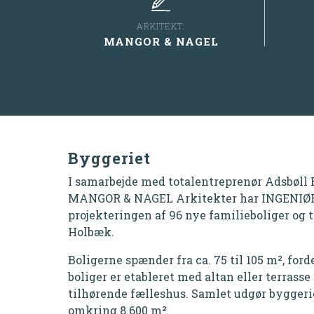
ARKITEKT:
MANGOR & NAGEL
Byggeriet
I samarbejde med totalentreprenør Adsbøll 
MANGOR & NAGEL Arkitekter har INGENIØR
projekteringen af 96 nye familieboliger og 
Holbæk.
Boligerne spænder fra ca. 75 til 105
m²
, ford
boliger er etableret med altan eller terrasse 
tilhørende fælleshus. Samlet udgør byggerie
omkring 8.600
m²
.