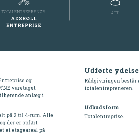
TOTALENTREPRENØR:
ATT:
ADSBØLL
ENTREPRISE
Udførte ydelse
Entreprise og
Rådgivningen består a
'NE varetaget
totalentreprenøren.
tilhørende anlæg i
Udbudsform
elt på 2 til 4-rum. Alle
Totalentreprise.
og der er opført
t et etageareal på