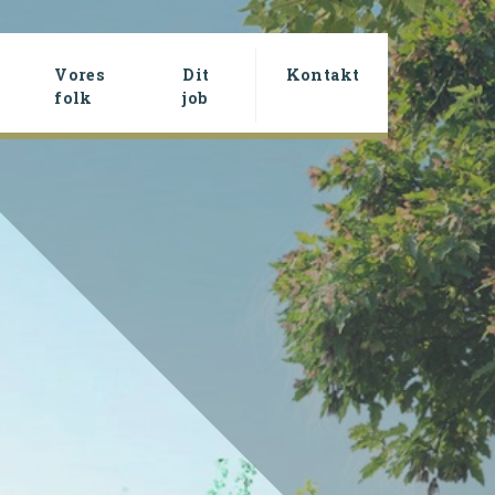
Vores
Dit
Kontakt
rrent)
folk
job