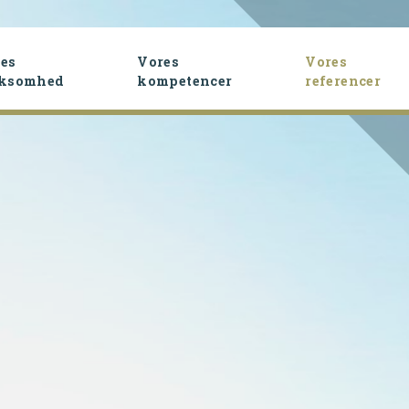
es
Vores
Vores
rksomhed
kompetencer
referencer
(cu