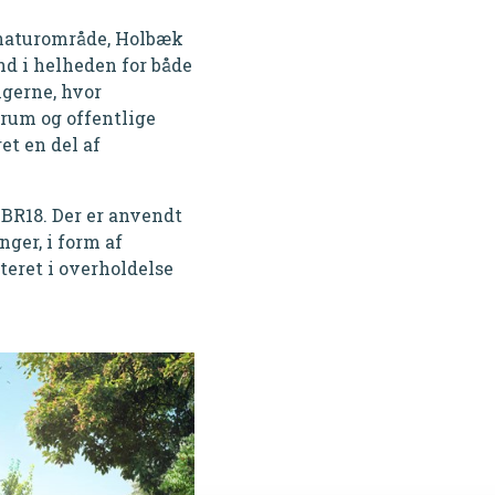
 naturområde, Holbæk
nd i helheden for både
igerne, hvor
rum og offentlige
et en del af
. BR18. Der er anvendt
ger, i form af
teret i overholdelse