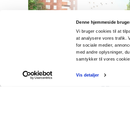
Denne hjemmeside bruger
Vi bruger cookies til at til
at analysere vores trafik.
for sociale medier, annon
med andre oplysninger, du 
samtykker til vores cooki
Vis detaljer
ER DER SPØRGSMÅL
PROJEKTET, ER DU V
TIL AT KONTAKTE