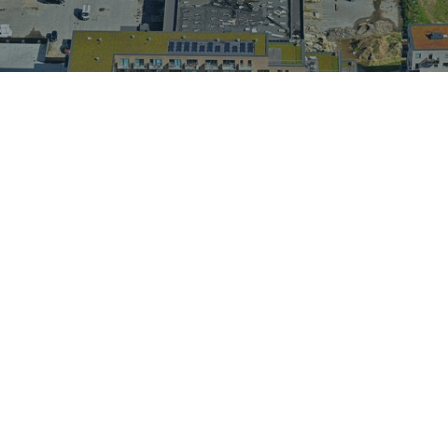
Søren Frichs Vej, Århus
Holbæk Have