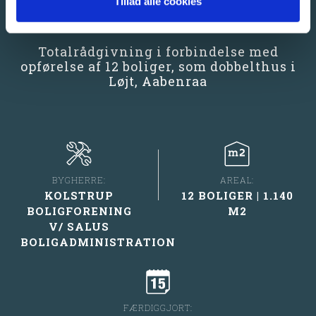
BARSØVÆNGET, LØJT
Tillad alle cookies
Totalrådgivning i forbindelse med
opførelse af 12 boliger, som dobbelthus i
Løjt, Aabenraa
BYGHERRE:
AREAL:
KOLSTRUP
12 BOLIGER | 1.140
BOLIGFORENING
M2
V/ SALUS
BOLIGADMINISTRATION
FÆRDIGGJORT: