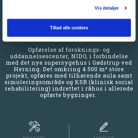
REFERENCE FOR
anvende vores hjemmeside.
Vis detaljer
NIDO DNV-GØDSTRUP -
FORSKNINGS- OG
UDDANNELSESCENTER
Tillad alle cookies
Opførelse af forsknings- og
uddannelsescenter, NIDO, i forbindelse
med det nye supersygehus i Gødstrup ved
Herning. Det omkring 4.500 m² store
projekt, opføres med tilhørende aula samt
simuleringsområde og KSR (klinisk social
rehabilitering) indrettet i råhus i allerede
opførte bygninger.
ARKITEKT: