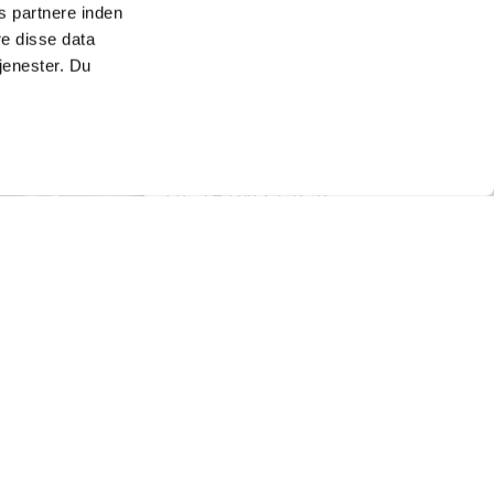
s partnere inden
e disse data
jenester. Du
Anders Astrup
Projektchef
Tlf.:
+45 60 29 32 32
Mail:
ama@ingenior-
ne.dk
R