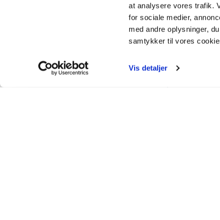
at analysere vores trafik.
for sociale medier, annon
med andre oplysninger, du 
samtykker til vores cooki
Vis detaljer
ER DER SPØRGSMÅL
PROJEKTET ER DU VE
TIL AT KONTAKTE
Anders Astrup
INGENIØR'NE, Projektch