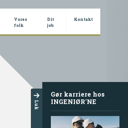
Vores
Dit
Kontakt
rrent)
folk
job
Gør karriere hos
INGENIØR'NE
Luk