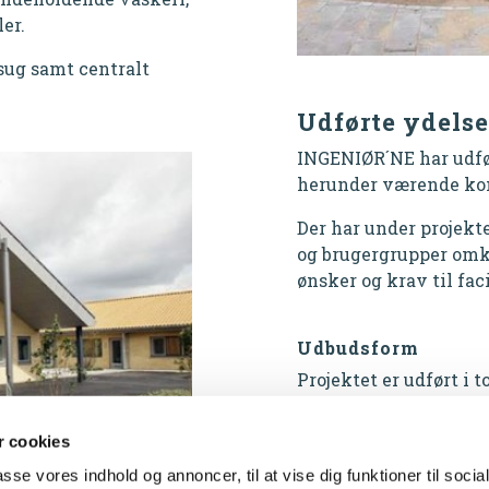
er.
esug samt centralt
Udførte ydelse
INGENIØR´NE har udfør
herunder værende kons
Der har under projekt
og brugergrupper omk
ønsker og krav til faci
Udbudsform
Projektet er udført i 
 cookies
passe vores indhold og annoncer, til at vise dig funktioner til socia