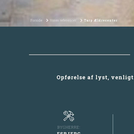
Forside
Vores referencer
Tarp Ældrecenter
Opførelse af lyst, venlig
BYGHERRE:
ESBJERG