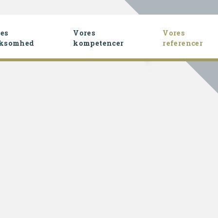
es
Vores
Vores
rksomhed
kompetencer
referencer
(cu