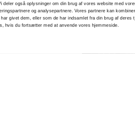
 Vi deler også oplysninger om din brug af vores website med vore
ceringspartnere og analysepartnere. Vores partnere kan kombiner
har givet dem, eller som de har indsamlet fra din brug af deres t
es, hvis du fortsætter med at anvende vores hjemmeside.
 TIL
LKOMMEN
"
 MIG
ef
SE FLERE
PROJEKTER HERUNDE