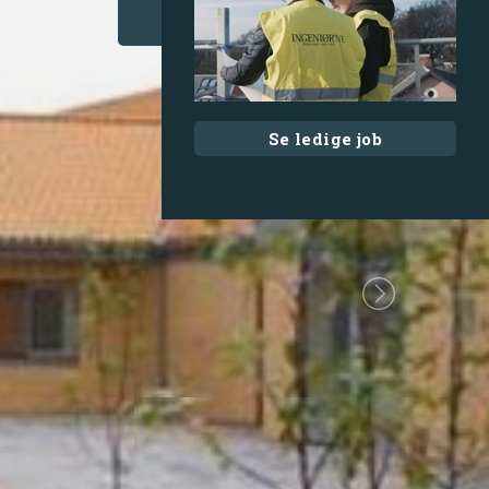
Se ledige job
Next