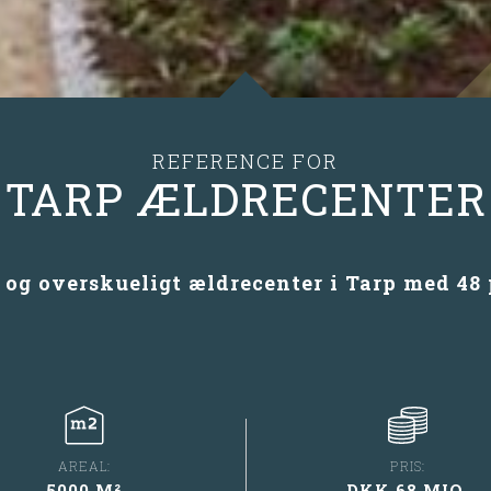
REFERENCE FOR
TARP ÆLDRECENTER
t og overskueligt ældrecenter i Tarp med 48 
AREAL:
PRIS:
5000 M²
DKK 68 MIO.