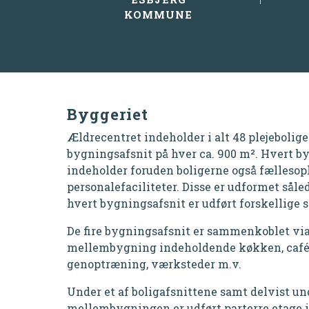
KOMMUNE
Byggeriet
Ældrecentret indeholder i alt 48 plejebolige
bygningsafsnit på hver ca. 900
m²
. Hvert b
indeholder foruden boligerne også fællesop
personalefaciliteter. Disse er udformet såled
hvert bygningsafsnit er udført forskellige 
De fire bygningsafsnit er sammenkoblet via
mellembygning indeholdende køkken, café,
genoptræning, værksteder m.v.
Under et af boligafsnittene samt delvist un
mellembygningen er udført parterre etage 