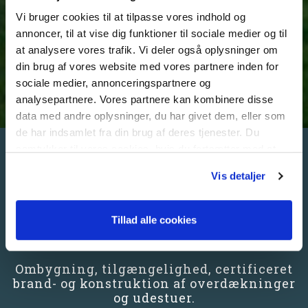
Vi bruger cookies til at tilpasse vores indhold og
annoncer, til at vise dig funktioner til sociale medier og til
at analysere vores trafik. Vi deler også oplysninger om
din brug af vores website med vores partnere inden for
sociale medier, annonceringspartnere og
analysepartnere. Vores partnere kan kombinere disse
data med andre oplysninger, du har givet dem, eller som
de har indsamlet fra din brug af deres tjenester. Du
samtykker til vores cookies, hvis du fortsætter med at
REFERENCE FOR
anvende vores hjemmeside.
Vis detaljer
DAB | BOLIGFORENINGEN
FREMAD AFD. 5 -
ÅHAVEN, ESBJERG
Tillad alle cookies
Ombygning, tilgængelighed, certificeret
brand- og konstruktion af overdækninger
og udestuer.