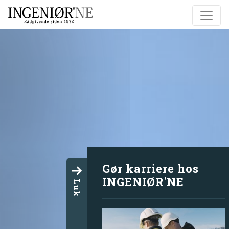
Gør karriere hos
INGENIØR'NE
Luk